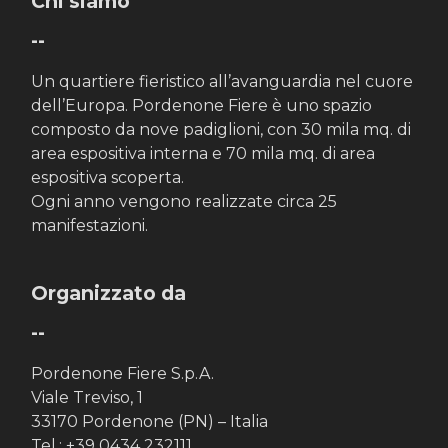
Chi siamo
tematiche dell’orticoltura”
--
Un quartiere fieristico all’avanguardia nel cuore
dell’Europa. Pordenone Fiere è uno spazio
composto da nove padiglioni, con 30 mila mq. di
Claudia Zehnpfennig, Product Manager
area espositiva interna e 70 mila mq. di area
Horticulture Lighting, OSRAM GmbH
espositiva scoperta.
Ogni anno vengono realizzate circa 25
manifestazioni.
Organizzato da
--
Pordenone Fiere S.p.A.
Viale Treviso, 1
33170 Pordenone (PN) – Italia
Tel.: +39 0434 232111