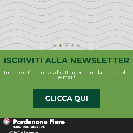
ISCRIVITI ALLA NEWSLETTER
DICONO DI NOI
Tutte le ultime news direttamente nella tua casella
e-mail!
--
I NOSTRI ESPOSITORI E PARTNER
CLICCA QUI
RACCONTANO IL SUCCESSO DI
NOVELFARM
“ Ottima fiera che dà l’opportunità di
incontrare esperti e approfondire le