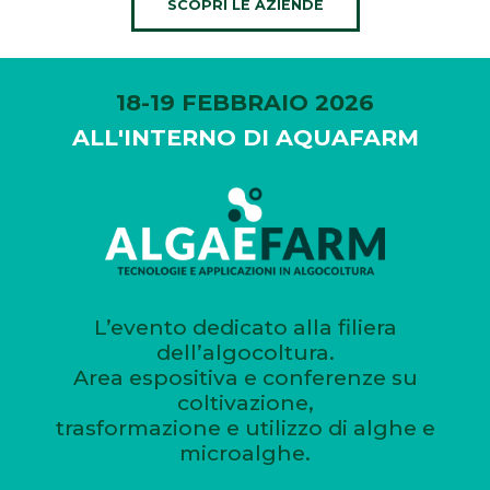
SCOPRI LE AZIENDE
18-19 FEBBRAIO 2026
ALL'INTERNO DI AQUAFARM
L’evento dedicato alla filiera
dell’algocoltura.
Area espositiva e conferenze su
coltivazione,
trasformazione e utilizzo di alghe e
microalghe.