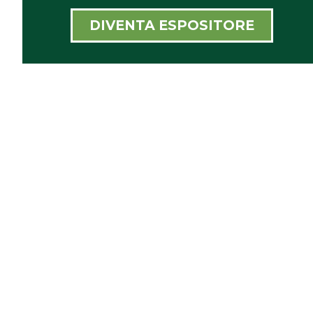
DIVENTA ESPOSITORE
NOVELFARM È UN'AREA TEMATICA
ALL'INTERNO DI